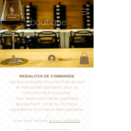
boutique
Log In
MODALITES DE COMMANDE
Les prix proposés inclus les frais de port
en France Métropolitaine, pour un
minimum de 6 bouteilles.
Pour toute commande spécifique
(groupement, retrait au Domaine,
expéditions hors France Métropolitaine,
…),
nous vous invitons
à nous contacter.