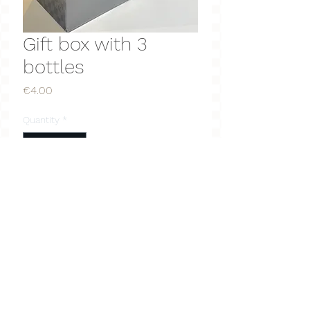
Gift box with 3
bottles
Price
€4.00
Quantity
*
Add to Cart